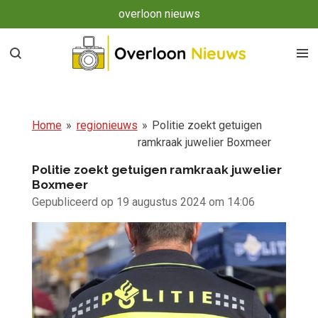
overloon nieuws
Ga
direct
naar
de
hoofdinhoud
Home
»
regionieuws
»
Politie zoekt getuigen
ramkraak juwelier Boxmeer
Politie zoekt getuigen ramkraak juwelier
Boxmeer
Gepubliceerd op 19 augustus 2024 om 14:06