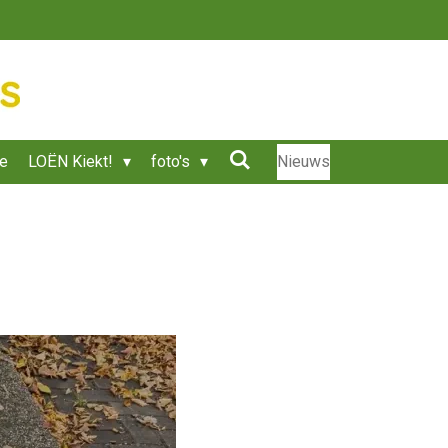
ie
LOËN Kiekt!
foto's
Nieuws