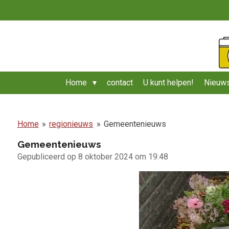
Ga
direct
naar
de
hoofdinhoud
Home
contact
U kunt helpen!
Nieuws
Home
»
regionieuws
»
Gemeentenieuws
Gemeentenieuws
Gepubliceerd op 8 oktober 2024 om 19:48