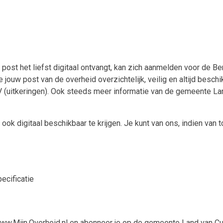
st het liefst digitaal ontvangt, kan zich aanmelden voor de Ber
 jouw post van de overheid overzichtelijk, veilig en altijd besch
(uitkeringen). Ook steeds meer informatie van de gemeente Land
k digitaal beschikbaar te krijgen. Je kunt van ons, indien van to
pecificatie
 www.Mijn.Overheid.nl en abonneer je op de gemeente Land van Cui