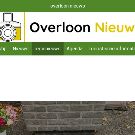
overloon nieuws
tip
Nieuws
regionieuws
Agenda
Toeristische informat