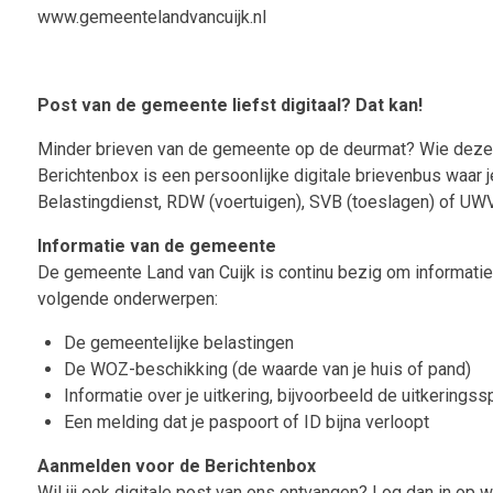
www.gemeentelandvancuijk.nl
Post van de gemeente liefst digitaal? Dat kan!
Minder brieven van de gemeente op de deurmat? Wie deze po
Berichtenbox is een persoonlijke digitale brievenbus waar je
Belastingdienst, RDW (voertuigen), SVB (toeslagen) of UWV 
Informatie van de gemeente
De gemeente Land van Cuijk is continu bezig om informatie oo
volgende onderwerpen:
De gemeentelijke belastingen
De WOZ-beschikking (de waarde van je huis of pand)
Informatie over je uitkering, bijvoorbeeld de uitkeringss
Een melding dat je paspoort of ID bijna verloopt
Aanmelden voor de Berichtenbox
Wil jij ook digitale post van ons ontvangen? Log dan in op