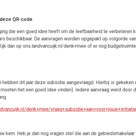
a deze QR-code
ging die een goed idee heeft om de leefbaarheid te verbeteren k
uro beschikbaar. De aanvragen worden opgepakt op volgorde van b
Kijk dan op ons.landvancuijk.nl/denk+mee of er nog budgetruimte 
 hebben dit jaar deze subsidie aangevraagd. Hierbij is gekeken 
n moeten het een goed idee vinden). Iedere aanvraag werd doo
ang.
andvancuijk.nl/denk+mee/vraag+subsidie+aan+voor+jouw+initiatie
jouw kern. Heb je dan nog vragen stel die aan de gebiedsmakelaa