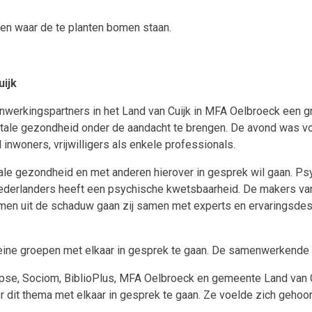
en waar de te planten bomen staan.
ijk
erkingspartners in het Land van Cuijk in MFA Oelbroeck een g
ale gezondheid onder de aandacht te brengen. De avond was voo
woners, vrijwilligers als enkele professionals.
le gezondheid en met anderen hierover in gesprek wil gaan. Ps
er Nederlanders heeft een psychische kwetsbaarheid. De makers
en uit de schaduw gaan zij samen met experts en ervaringsdesk
leine groepen met elkaar in gesprek te gaan. De samenwerkende 
pse, Sociom, BiblioPlus, MFA Oelbroeck en gemeente Land van Cui
r dit thema met elkaar in gesprek te gaan. Ze voelde zich gehoo