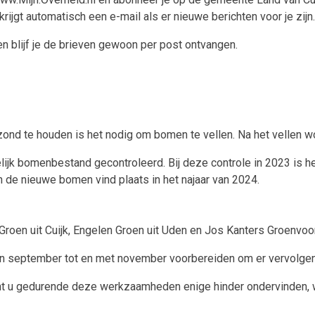
krijgt automatisch een e-mail als er nieuwe berichten voor je zij
n en blijf je de brieven gewoon per post ontvangen.
d te houden is het nodig om bomen te vellen. Na het vellen wo
ijk bomenbestand gecontroleerd. Bij deze controle in 2023 is h
 de nieuwe bomen vind plaats in het najaar van 2024.
oen uit Cuijk, Engelen Groen uit Uden en Jos Kanters Groenvoorz
en september tot en met november voorbereiden om er vervolge
t u gedurende deze werkzaamheden enige hinder ondervinden, wi