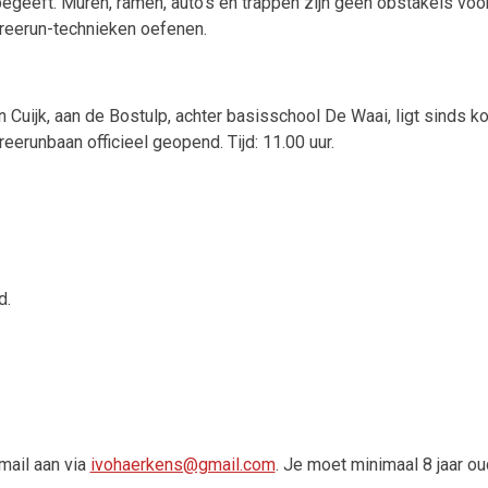
egeeft. Muren, ramen, auto's en trappen
zijn geen obstakels voor
reerun-technieken oefenen.
n Cuijk, aan de Bostulp, achter basisschool De Waai, ligt sinds 
reerunbaan officieel geopend. Tijd: 11.00 uur.
d.
mail aan via
ivohaerkens@gmail.com
. Je moet minimaal 8 jaar oud 