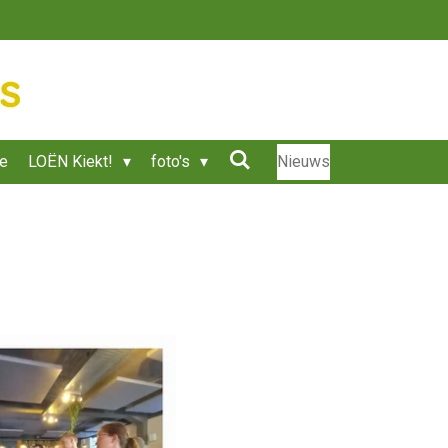
ie
LOËN Kiekt!
foto's
Nieuws