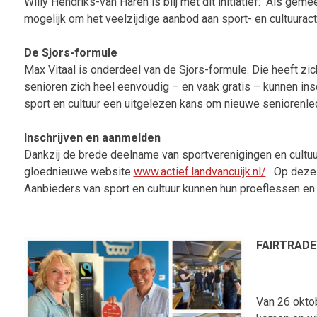
Willy Hendriks-van Haren is blij met dit initiatief: “Als gem
mogelijk om het veelzijdige aanbod aan sport- en cultuurac
De Sjors-formule
Max Vitaal is onderdeel van de Sjors-formule. Die heeft zi
senioren zich heel eenvoudig – en vaak gratis – kunnen insc
sport en cultuur een uitgelezen kans om nieuwe seniorenled
Inschrijven en aanmelden
Dankzij de brede deelname van sportverenigingen en cultuuri
gloednieuwe website
www.actief.landvancuijk.nl/
.
Op deze 
Aanbieders van sport en cultuur kunnen hun proeflessen en
FAIRTRAD
Van 26 okto