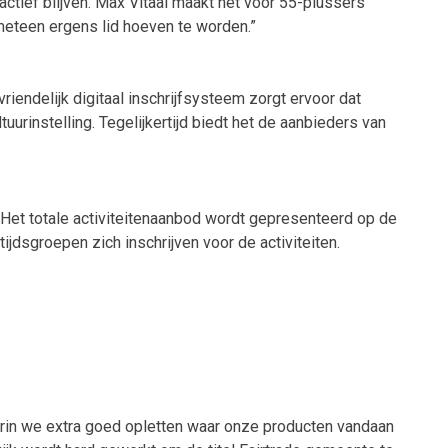
 actief blijven. Max Vitaal maakt het voor 55-plussers
 meteen ergens lid hoeven te worden.”
iendelijk digitaal inschrijfsysteem zorgt ervoor dat
urinstelling. Tegelijkertijd biedt het de aanbieders van
. Het totale activiteitenaanbod wordt gepresenteerd op de
dsgroepen zich inschrijven voor de activiteiten.
rin we extra goed opletten waar onze producten vandaan