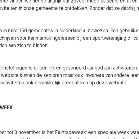
eente vinden we het belangrijk dat zoveel mogelijk senioren fit en
tiviteiten in onze gemeente te ontdekken. Zónder dat ze daarbij
ch in ruim 150 gemeentes in Nederland al bewezen. Een gebruiksvr
hrijven voor kennismakingslessen bij een sportvereniging of cultu
en aan zich te binden.
nstellingen is er een rijk en gevarieerd aanbod aan activiteiten
website kunnen de senioren maar ook inwoners van andere leeftij
 activiteiten ook gemakkelijk presenteren op deze website.
EWEEK
ber tot 3 november is het Fairtradeweek: een speciale week waa