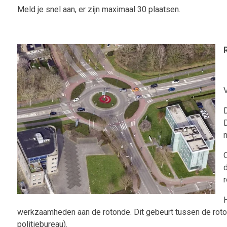
Meld je snel aan, er zijn maximaal 30 plaatsen.
D
D
O
d
r
H
werkzaamheden aan de rotonde. Dit gebeurt tussen de rot
politiebureau).