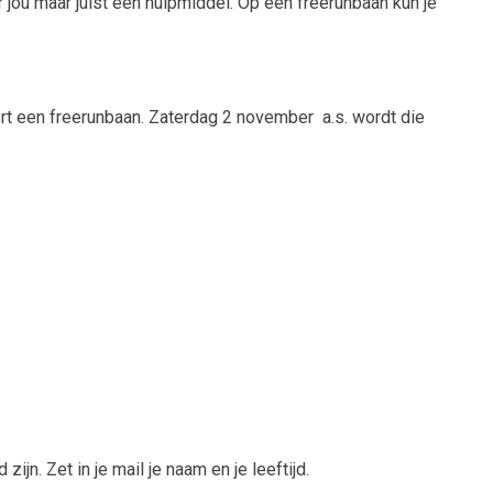
 jou maar juist een hulpmiddel. Op een freerunbaan kun je
kort een freerunbaan. Zaterdag 2 november
a.s. wordt die
zijn. Zet in je mail je naam en je leeftijd.