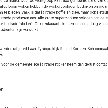
e ze maakt. Door de werkgroep Fairtrade gemeente Land van Cuij
 afgelopen weken hebben de werkgroepleden bedrijven en organis
n te bieden. Vaak is dat fairtrade koffie en thee, maar ook riets
irtrade producten aan. Alle grote supermarkten voldoen aan de 
 fairtrade ‘sticker’.
Ook restaurants komen in aanmerking wanne
rediënten zijn verwerkt.
werden uitgereikt aan: Fysiopraktijk Ronald Korsten, Schoonmaak
ve.
n voor de gemeentelijke fairtradesticker, neem dan gerust contac
en