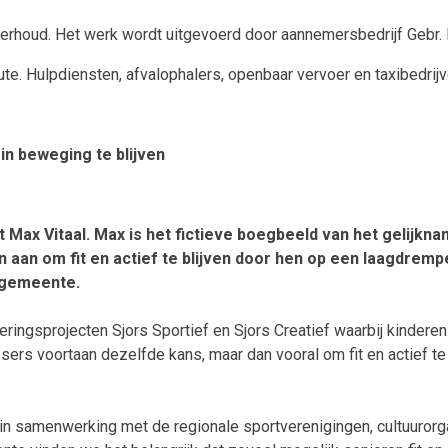
derhoud. Het werk wordt uitgevoerd door aannemersbedrijf Gebr.
te. Hulpdiensten, afvalophalers, openbaar vervoer en taxibedrijv
in beweging te blijven
ax Vitaal. Max is het fictieve boegbeeld van het gelijknam
 aan om fit en actief te blijven door hen op een laagdremp
e gemeente.
ringsprojecten Sjors Sportief en Sjors Creatief waarbij kinderen 
ssers voortaan dezelfde kans, maar dan vooral om fit en actief te 
k in samenwerking met de regionale sportverenigingen, cultuuror