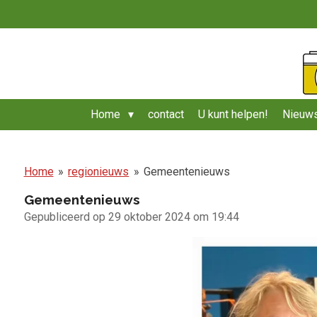
Ga
direct
naar
de
hoofdinhoud
Home
contact
U kunt helpen!
Nieuws
Home
»
regionieuws
»
Gemeentenieuws
Gemeentenieuws
Gepubliceerd op 29 oktober 2024 om 19:44