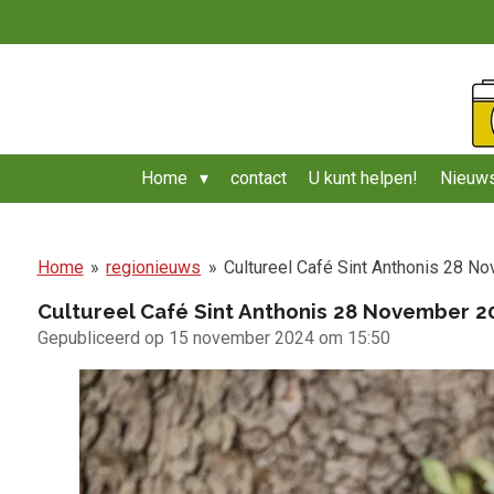
Ga
direct
naar
de
hoofdinhoud
Home
contact
U kunt helpen!
Nieuws
Home
»
regionieuws
»
Cultureel Café Sint Anthonis 28 N
Cultureel Café Sint Anthonis 28 November 2
Gepubliceerd op 15 november 2024 om 15:50