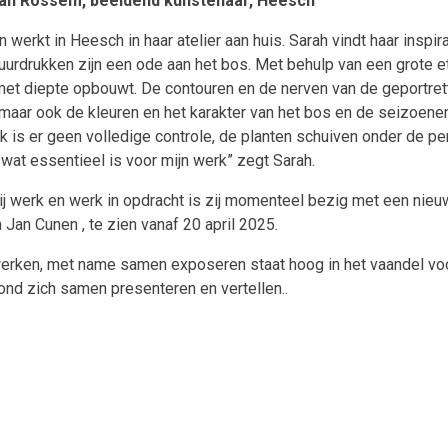
an Rossem, beeldend kunstenaar, Heesch
 werkt in Heesch in haar atelier aan huis. Sarah vindt haar inspir
uurdrukken zijn een ode aan het bos. Met behulp van een grote e
et diepte opbouwt. De contouren en de nerven van de geportrettee
maar ook de kleuren en het karakter van het bos en de seizoenen 
k is er geen volledige controle, de planten schuiven onder de pe
 wat essentieel is voor mijn werk” zegt Sarah.
ij werk en werk in opdracht is zij momenteel bezig met een nie
an Cunen , te zien vanaf 20 april 2025.
ken, met name samen exposeren staat hoog in het vaandel voor
nd zich samen presenteren en vertellen..