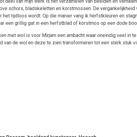
ot deel van mijn werk is het verzamelen van beelden en verhalen di
ove schors, bladskeletten en korstmossen. De vergankelijkheid van
 het tijdloos wordt. Op die manier vang ik herfstkleuren en stagne
aar een grillig gat in een herfstblad of korstmos op een dode bo
en met wol is voor Mirjam een ambacht waar oneindig veel in te o
d van de wol en deze te zien transformeren tot een sterk stuk vil