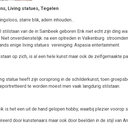
ans, Living statues, Tegelen
ngsloos, starre blik, adem inhouden…
stilstaan van de in Sambeek geboren Erik niet echt zijn ding was
Niet onverdienstelijk: na een optreden in Valkenburg
stroomden 
nds enige living statues
vereniging: Aspasia entertainment.
lstaan op zich, is al een hele kunst maar ook de zelfgemaakte p
ing statue heeft zijn oorsprong in de schilderkunst, toen groep
eportretteerd te worden moest men vaak langdurig stilstaan.
ik is het een uit de hand gelopen hobby, waarbij plezier voorop s
reerd door kunstenaars maar ook door beelden in de stijl van An