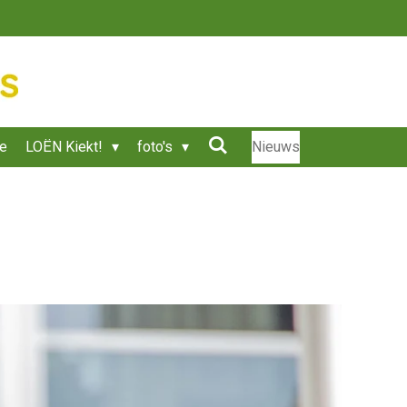
ie
LOËN Kiekt!
foto's
Nieuws