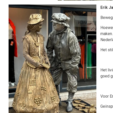
Erik J
Bewegi
Hoewel 
maken. 
Nederla
Het sti
Het liv
goed g
Voor Er
Geïnspi