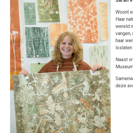
Sarah v
Woont en
Haar nat
wereld m
vangen, 
haar wer
loslaten
Naast vr
Museum J
Samenwer
deze avo