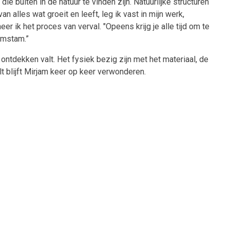
e buiten in de natuur te vinden zijn. Natuurlijke structuren
 alles wat groeit en leeft, leg ik vast in mijn werk,
er ik het proces van verval. "Opeens krijg je alle tijd om te
omstam.”
ntdekken valt. Het fysiek bezig zijn met het materiaal, de
t blijft Mirjam keer op keer verwonderen.