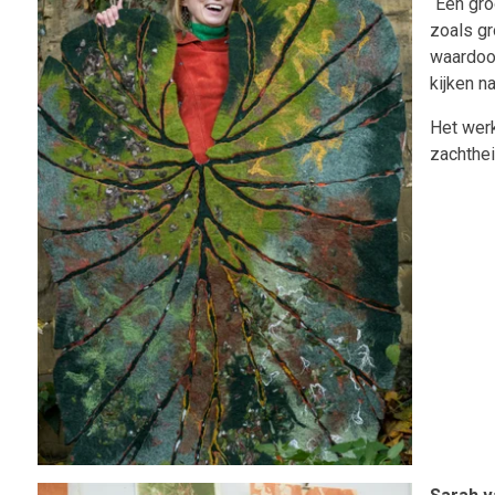
“Een gro
zoals gr
waardoor
kijken n
Het werk
zachthei