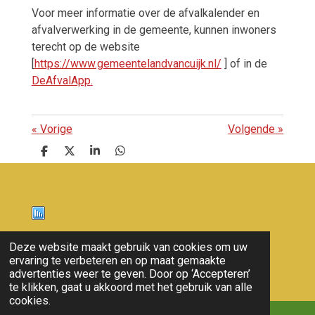
Voor meer informatie over de afvalkalender en
afvalverwerking in de gemeente, kunnen inwoners
terecht op de website
[
https://www.gemeentelandvancuijk.nl/
] of in de
DeAfvalApp
.
«
Vorige
Volgende
»
D
D
S
D
e
e
h
e
l
e
a
l
e
l
r
e
n
e
n
Nieuws
Deze website maakt gebruik van cookies om uw
ervaring te verbeteren en op maat gemaakte
© 2011 - 2026 overloon nieuws
advertenties weer te geven. Door op ‘Accepteren’
te klikken, gaat u akkoord met het gebruik van alle
cookies.