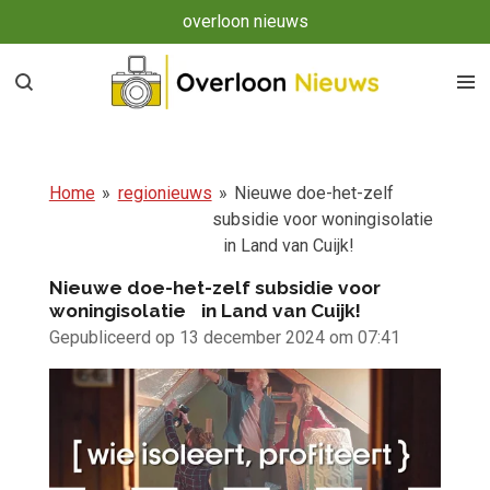
overloon nieuws
Ga
direct
naar
de
hoofdinhoud
Home
»
regionieuws
»
Nieuwe doe-het-zelf
subsidie voor woningisolatie
in Land van Cuijk!
Nieuwe doe-het-zelf subsidie voor
woningisolatie in Land van Cuijk!
Gepubliceerd op 13 december 2024 om 07:41