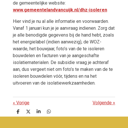
de gemeentelijke website:
www.gemeentelandvancuijk.nl/dhz-isoleren
Hier vind je nu al alle informatie en voorwaarden.
Vanaf 1 januari kun je je aanvraag indienen. Zorg dat
je alle benodigde gegevens bij de hand hebt, zoals
het energielabel (indien aanwezig), de WOZ-
waarde, het bouwjaar, foto’s van de te isoleren
bouwdelen
en facturen van je aangeschafte
isolatiematerialen.
De subsidie vraag je achteraf
aan, dus vergeet niet om foto’s te maken van de te
isoleren bouwdelen vóór, tijdens en na het
uitvoeren van de isolatiewerkzaamheden.
«
Vorige
Volgende
»
D
D
S
D
e
e
h
e
l
e
a
l
e
l
r
e