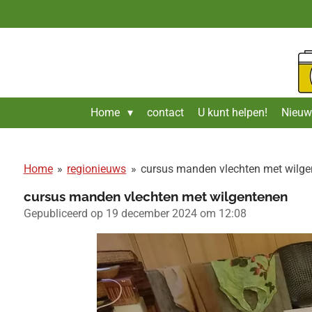
Ga
direct
naar
de
hoofdinhoud
Home
contact
U kunt helpen!
Nieuw
Home
»
regionieuws
»
cursus manden vlechten met wilge
cursus manden vlechten met wilgentenen
Gepubliceerd op 19 december 2024 om 12:08