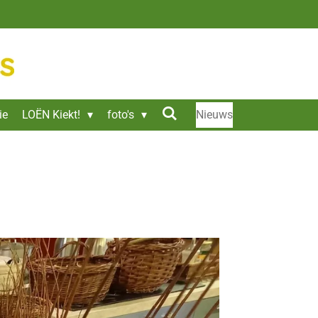
ie
LOËN Kiekt!
foto's
Nieuws