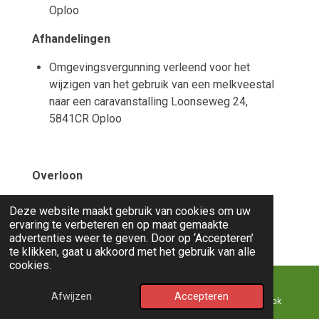
Oploo
Afhandelingen
Omgevingsvergunning verleend voor het
wijzigen van het gebruik van een melkveestal
naar een caravanstalling Loonseweg 24,
5841CR Oploo
Overloon
| Omgevingsvergunningen
Deze website maakt gebruik van cookies om uw
ervaring te verbeteren en op maat gemaakte
Afhandelingen
advertenties weer te geven. Door op ‘Accepteren’
te klikken, gaat u akkoord met het gebruik van alle
Omgevingsvergunning verleend voor het
cookies.
plaatsen van een dakkapel op het achterdakvlak
Generaal Hasbroucklaan 6, 5825AP Overloon
Afwijzen
Accepteren
E-mailadres
Kaart
Facebook