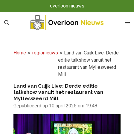
overloon nieuws
Ga
direct
naar
de
hoofdinhoud
Home
»
regionieuws
»
Land van Cuijk Live: Derde
editie talkshow vanuit het
restaurant van Myllesweerd
Mill
Land van Cuijk Live: Derde editie
talkshow vanuit het restaurant van
Myllesweerd Mill
Gepubliceerd op 10 april 2025 om 19:48