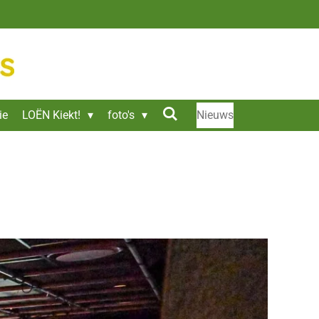
ie
LOËN Kiekt!
foto's
Nieuws