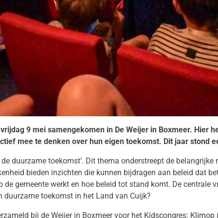
n vrijdag 9 mei samengekomen in De Weijer in Boxmeer. Hier h
ctief mee te denken over hun eigen toekomst. Dit jaar stond 
jn de duurzame toekomst’. Dit thema onderstreept de belangrijke
nheid bieden inzichten die kunnen bijdragen aan beleid dat bet
de gemeente werkt en hoe beleid tot stand komt. De centrale vra
n duurzame toekomst in het Land van Cuijk?
zameld bij de Weijer in Boxmeer voor het Kidscongres: Klimop (R