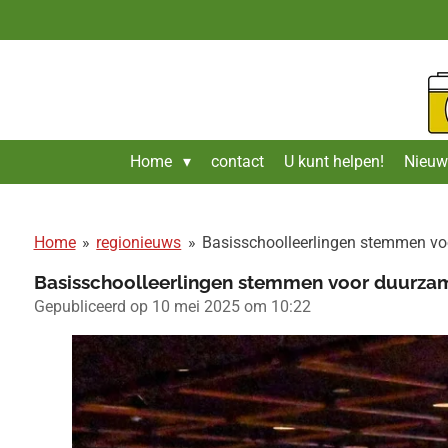
Ga
direct
naar
de
hoofdinhoud
Home
contact
U kunt helpen!
Nieuw
Home
»
regionieuws
»
Basisschoolleerlingen stemmen vo
Basisschoolleerlingen stemmen voor duurzam
Gepubliceerd op 10 mei 2025 om 10:22