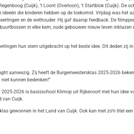
genboog (Cuijk), ’t Loont (Overloon), ‘t Startblok (Cuijk). De
ve ideeën die kinderen hebben op de toekomst. Vrijdag was het aan
leerlingen en de wethouder. Hij gaf daarop feedback. De filmpjes
, buurtbossen in elke kern, oude gebouwen nieuw leven inblazen e
erlingen hun stem uitgebracht op het beste idee. Dit deden zij 
ught aanwezig. Zij heeft de Burgemeestersklas 2025-2026 bekend
n niet kunnen bedenken!”
025-2026 is basisschool Klimop uit Rijkevoort met hun idee vo
 van Cuijk.
klas gewonnen in het Land van Cuijk. Ook kan met zo’n titel e