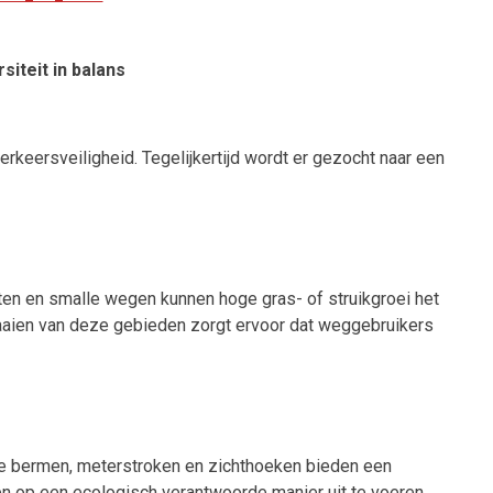
iteit in balans
erkeersveiligheid. Tegelijkertijd wordt er gezocht naar een
hten en smalle wegen kunnen hoge gras- of struikgroei het
 maaien van deze gebieden zorgt ervoor dat weggebruikers
 De bermen, meterstroken en zichthoeken bieden een
ien op een ecologisch verantwoorde manier uit te voeren,