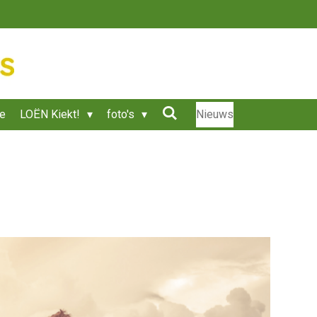
ie
LOËN Kiekt!
foto's
Nieuws