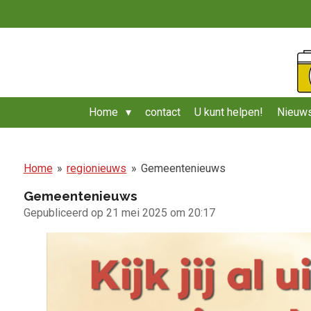
Ga
direct
naar
de
hoofdinhoud
Home
contact
U kunt helpen!
Nieuws
Home
»
regionieuws
»
Gemeentenieuws
Gemeentenieuws
Gepubliceerd op 21 mei 2025 om 20:17