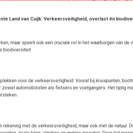
 Land van Cuijk: Verkeersveiligheid, overlast én biodivers
rken, maar speelt ook een cruciale rol in het waarborgen van de v
e biodiversiteit.
plekken voor de verkeersveiligheid. Vooral bij kruispunten, boc
or zowel automobilisten als fietsers en voetgangers. Het tijdig
ersteken.
en rekening met de verkeersveiligheid, maar ook met de natuur.
soorten, zoals bijen, vlinders en andere insecten. Door het maa