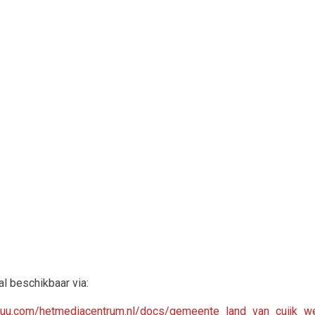
al beschikbaar via:
ssuu.com/hetmediacentrum.nl/docs/gemeente_land_van_cuijk_