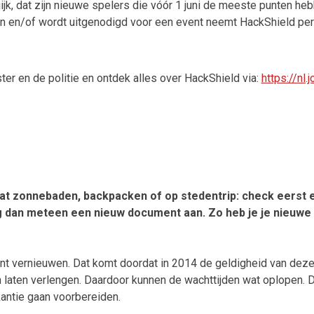
k, dat zijn nieuwe spelers
die vóór 1 juni
de meeste punten hebbe
 en/of wordt uitgenodigd voor een event neemt HackShield per m
r en de politie en ontdek alles over HackShield via:
https://nl
aat zonnebaden, backpacken of op stedentrip: check eerst e
g dan meteen een nieuw document aan. Zo heb je je nieuwe r
vernieuwen. Dat komt doordat in 2014 de geldigheid van deze (r
laten verlengen. Daardoor kunnen de wachttijden wat oplopen. D
akantie gaan voorbereiden.