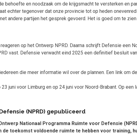
e behoefte en noodzaak om de krijgsmacht te versterken en par
staat echter tegenover dat onze provincie tot op heden onevenred
t andere partijen het gesprek gevoerd. Het is goed om te zien 
25 reageren op het Ontwerp NPRD. Daarna schrijft Defensie een N
PRD vast. Defensie verwacht eind 2025 een definitief besluit van
edereen die meer informatie wil over de plannen. Een link om de 
 23 juni voor Limburg en op 24 juni voor Noord-Brabant. Op een 
Defensie (NPRD) gepubliceerd
 Ontwerp Nationaal Programma Ruimte voor Defensie (NPRD)
n de toekomst voldoende ruimte te hebben voor training, hu