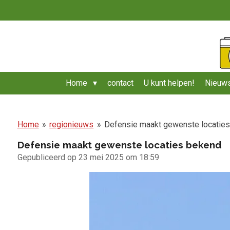
Ga
direct
naar
de
hoofdinhoud
Home
contact
U kunt helpen!
Nieuws
Home
»
regionieuws
»
Defensie maakt gewenste locatie
Defensie maakt gewenste locaties bekend
Gepubliceerd op 23 mei 2025 om 18:59