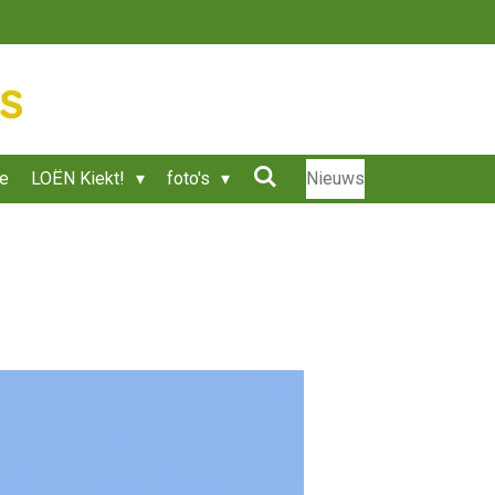
ie
LOËN Kiekt!
foto's
Nieuws