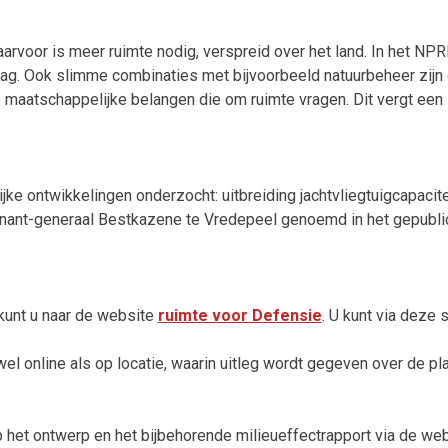
arvoor is meer ruimte nodig, verspreid over het land. In het NP
ag. Ook slimme combinaties met bijvoorbeeld natuurbeheer zijn 
ke maatschappelijke belangen die om ruimte vragen. Dit vergt een
e ontwikkelingen onderzocht: uitbreiding jachtvliegtuigcapaciteit
tenant-generaal Bestkazene te Vredepeel genoemd in het gepubl
 kunt u naar de website
ruimte voor Defensie
. U kunt via deze 
l online als op locatie, waarin uitleg wordt gegeven over de pla
op het ontwerp en het bijbehorende milieueffectrapport via de we