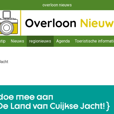
overloon nieuws
tip
Nieuws
regionieuws
Agenda
Toeristische informat
Jacht