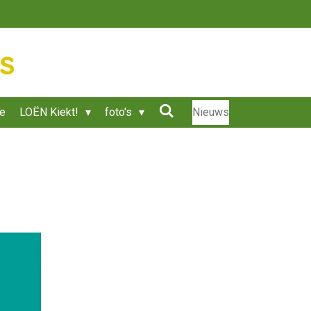
ie
LOËN Kiekt!
foto's
Nieuws