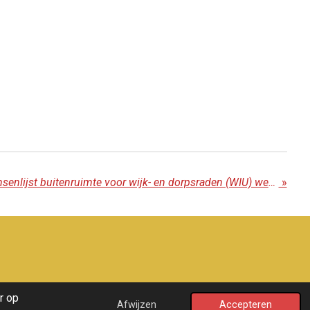
Nieuwe ronde voor wensenlijst buitenruimte voor wijk- en dorpsraden (WIU) werk in uitvoering
»
r op
Afwijzen
Accepteren