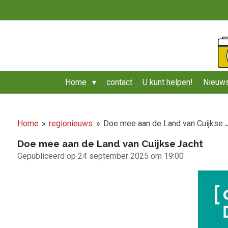
Ga
direct
naar
de
hoofdinhoud
Home
contact
U kunt helpen!
Nieuws
Home
»
regionieuws
»
Doe mee aan de Land van Cuijkse 
Doe mee aan de Land van Cuijkse Jacht
Gepubliceerd op 24 september 2025 om 19:00