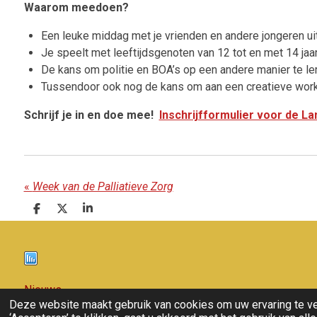
Waarom meedoen?
Een leuke middag met je vrienden en andere jongeren uit
Je speelt met leeftijdsgenoten van 12 tot en met 14 jaar
De kans om politie en BOA’s op een andere manier te l
Tussendoor ook nog de kans om aan een creatieve wor
Schrijf je in en doe mee!
Inschrijfformulier voor de La
«
Week van de Palliatieve Zorg
D
D
S
e
e
h
l
e
a
e
l
r
n
e
Nieuws
Deze website maakt gebruik van cookies om uw ervaring te v
© 2011 - 2026 overloon nieuws