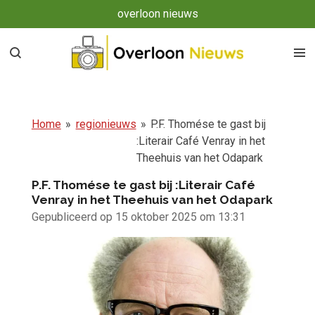
overloon nieuws
Ga
direct
naar
de
hoofdinhoud
Home
»
regionieuws
»
P.F. Thomése te gast bij
:Literair Café Venray in het
Theehuis van het Odapark
P.F. Thomése te gast bij :Literair Café
Venray in het Theehuis van het Odapark
Gepubliceerd op 15 oktober 2025 om 13:31