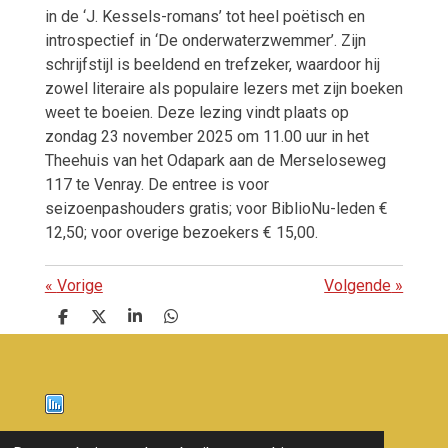
in de ‘J. Kessels-romans’ tot heel poëtisch en
introspectief in ‘De onderwaterzwemmer’. Zijn
schrijfstijl is beeldend en trefzeker, waardoor hij
zowel literaire als populaire lezers met zijn boeken
weet te boeien. Deze lezing vindt plaats op
zondag 23 november 2025 om 11.00 uur in het
Theehuis van het Odapark aan de Merseloseweg
117 te Venray. De entree is voor
seizoenpashouders gratis; voor BiblioNu-leden €
12,50; voor overige bezoekers € 15,00.
«
Vorige
Volgende
»
D
D
S
D
e
e
h
e
l
e
a
l
e
l
r
e
n
e
n