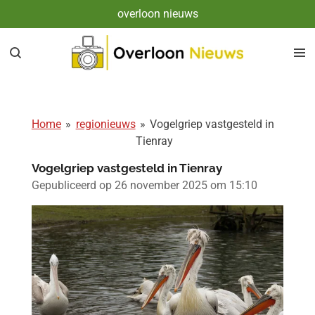
overloon nieuws
Ga
direct
naar
de
hoofdinhoud
Home
»
regionieuws
»
Vogelgriep vastgesteld in
Tienray
Vogelgriep vastgesteld in Tienray
Gepubliceerd op 26 november 2025 om 15:10