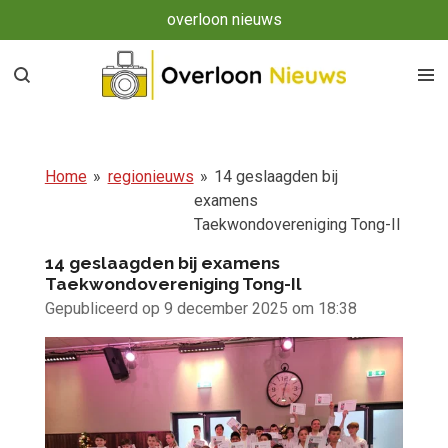
overloon nieuws
Ga
direct
naar
de
hoofdinhoud
Home
»
regionieuws
»
14 geslaagden bij
examens
Taekwondovereniging Tong-Il
14 geslaagden bij examens
Taekwondovereniging Tong-Il
Gepubliceerd op 9 december 2025 om 18:38