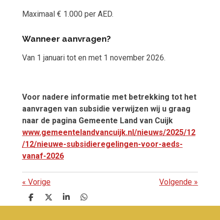
Maximaal € 1.000 per AED.
Wanneer aanvragen?
Van 1 januari tot en met 1 november 2026.
Voor nadere informatie met betrekking tot het
aanvragen van subsidie verwijzen wij u graag
naar de pagina Gemeente Land van Cuijk
www.gemeentelandvancuijk.nl/nieuws/2025/12
/12/nieuwe-subsidieregelingen-voor-aeds-
vanaf-2026
«
Vorige
Volgende
»
D
D
S
D
e
e
h
e
l
e
a
l