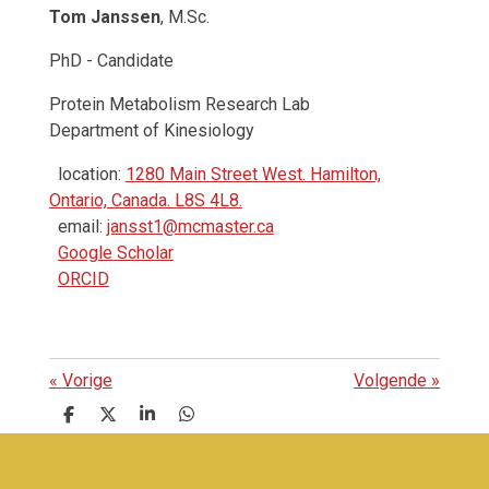
Tom Janssen
, M.Sc.
PhD - Candidate
Protein Metabolism Research Lab
Department of Kinesiology
location:
1280 Main Street West. Hamilton,
Ontario, Canada. L8S 4L8.
email:
jansst1@mcmaster.ca
Google Scholar
ORCID
«
Vorige
Volgende
»
D
D
S
D
e
e
h
e
l
e
a
l
e
l
r
e