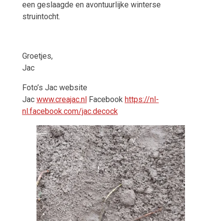
een geslaagde en avontuurlijke winterse
struintocht.
Groetjes,
Jac
Foto’s Jac website
Jac
www.creajac.nl
Facebook
https://nl-
nl.facebook.com/jac.decock