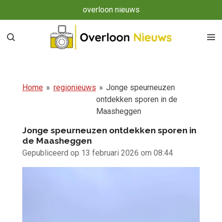
overloon nieuws
Ga
direct
naar
de
hoofdinhoud
Home
»
regionieuws
»
Jonge speurneuzen
ontdekken sporen in de
Maasheggen
Jonge speurneuzen ontdekken sporen in
de Maasheggen
Gepubliceerd op 13 februari 2026 om 08:44