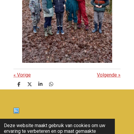
«
Vorige
Volgende
»
D
D
S
D
e
e
h
e
l
e
a
l
e
l
r
e
n
e
n
Nieuws
Deze website maakt gebruik van cookies om uw
ervaring te verbeteren en op maat gemaakte
© 2011 - 2026 overloon nieuws