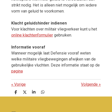
strikt nodig. Het is alleen niet mogelijk om iedere
vorm van geluid te voorkomen.
Klacht geluidshinder indienen
Voor klachten over militair vliegverkeer kunt u het
online klachtenformulier
gebruiken.
Informatie vooraf
Wanneer mogelijk laat Defensie vooraf weten
welke militaire vliegbewegingen afwijken van de
gebruikelijke vluchten. Deze informatie staat op de
pagina
«
Vorige
Volgende
»
D
D
S
D
e
e
h
e
l
e
a
l
e
l
r
e
n
e
n