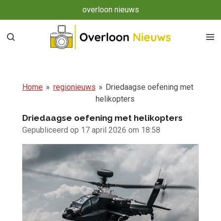
overloon nieuws
Ga
direct
naar
de
hoofdinhoud
Home
»
regionieuws
»
Driedaagse oefening met
helikopters
Driedaagse oefening met helikopters
Gepubliceerd op 17 april 2026 om 18:58