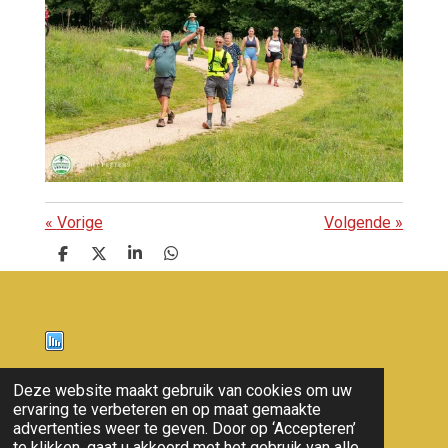
«
Vorige
Volgende
»
D
D
S
D
e
e
h
e
l
e
a
l
e
l
r
e
n
e
n
Nieuws
Deze website maakt gebruik van cookies om uw
ervaring te verbeteren en op maat gemaakte
© 2011 - 2026 overloon nieuws
advertenties weer te geven. Door op ‘Accepteren’
te klikken, gaat u akkoord met het gebruik van alle