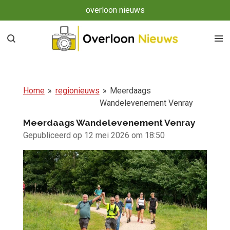
overloon nieuws
Ga
direct
naar
de
hoofdinhoud
Home
»
regionieuws
»
Meerdaags
Wandelevenement Venray
Meerdaags Wandelevenement Venray
Gepubliceerd op 12 mei 2026 om 18:50