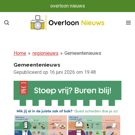
overloon nieuws
Ga
direct
naar
de
hoofdinhoud
Home
»
regionieuws
»
Gemeentenieuws
Gemeentenieuws
Gepubliceerd op 16 juni 2026 om 19:48