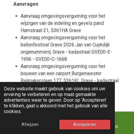
Aanvragen
Aanvraag omgevingsvergunning voor het
wijzigen van de indeling en gevels pand
Hamstraat 21, 5361HA Grave
Aanvraag omgevingsvergunning voor het
ballonfestival Grave 2026 Jan van Cuykdijk
ongenummerd, Grave - kadastraal GVE00-E-
1996 - GVE00-C-1668
Aanvraag omgevingsvergunning voor het
bouwen van een carport Burgemeester
Raijmakerslaan 177, 5361KL Grave - kadastraal
GVE00 C 1534
Deze website maakt gebruik van cookies om uw
ervaring te verbeteren en op maat gemaakte
Aanvraag omgevingsvergunning voor het
advertenties weer te geven. Door op ‘Accepteren’
plaatsen van een nokverhoging aan de
te klikken, gaat u akkoord met het gebruik van alle
achterzijde van de woning Sirtemalaan 21,
cookies.
5361JX Grave
Aanvraag omgevingsvergunning voor het
Afwijzen
Accepteren
E-mailadres
Kaart
Facebook
organiseren van het Ballonfestival Grave 2026