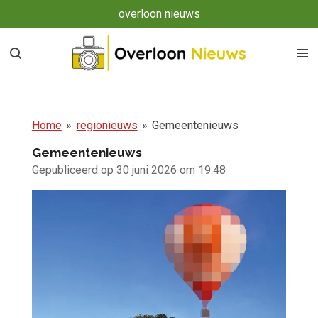
overloon nieuws
Ga
direct
naar
de
hoofdinhoud
Home
»
regionieuws
»
Gemeentenieuws
Gemeentenieuws
Gepubliceerd op 30 juni 2026 om 19:48