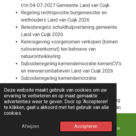
t/m 04-07-2027 Gemeente Land van Cuijk
Regeling rechtspositie burgemeester en
wethouders Land van Cuijk 2026
Beleidsregels schuldhulpverlening gemeente
Land van Cuijk 2026
Kennisgeving voorgenomen verkopen (binnen
ruilovereenkomst) ten behoeve van
natuurontwikkeling
Subsidieregeling kernendemocratie kernenCV’s
en inwonersinitiatieven Land van Cuijk 2026
Subsidieregeling kernendemocratie
kernactiviteiten wijk- en dorpsraden Land van
Deze website maakt gebruik van cookies om uw
Cuijk 2026
ervaring te verbeteren en op maat gemaakte
Subsidieregeling kernendemocratie facilitering
advertenties weer te geven. Door op ‘Accepteren’
en ondersteuning wijk- en dorpsraden Land van
te klikken, gaat u akkoord met het gebruik van alle
cookies.
Cuijk 2026
Afwijzen
Accepteren
E-mailadres
Kaart
Facebook