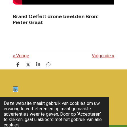
Brand Oeffelt drone beelden Bron:
Pieter Graat
«
Vorige
Volgende
»
D
D
S
D
e
e
h
e
l
e
a
l
e
l
r
e
n
e
n
Nieuws
Deze website maakt gebruik van cookies om uw
ervaring te verbeteren en op maat gemaakte
© 2011 - 2026 overloon nieuws
advertenties weer te geven. Door op ‘Accepteren’
te klikken, gaat u akkoord met het gebruik van alle
cookies.