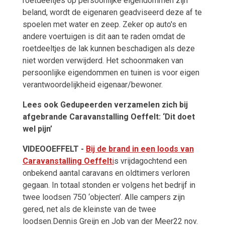
roetdeeltjes op persoonlijke eigendommen zijn
beland, wordt de eigenaren geadviseerd deze af te
spoelen met water en zeep. Zeker op auto's en
andere voertuigen is dit aan te raden omdat de
roetdeeltjes de lak kunnen beschadigen als deze
niet worden verwijderd. Het schoonmaken van
persoonlijke eigendommen en tuinen is voor eigen
verantwoordelijkheid eigenaar/bewoner.
Lees ook
Gedupeerden verzamelen zich bij
afgebrande Caravanstalling Oeffelt: ‘Dit doet
wel pijn’
VIDEO
OEFFELT -
Bij de brand in een loods van
Caravanstalling Oeffelt
i
s vrijdagochtend een
onbekend aantal caravans en oldtimers verloren
gegaan. In totaal stonden er volgens het bedrijf in
twee loodsen 750 ‘objecten’. Alle campers zijn
gered, net als de kleinste van de twee
loodsen.Dennis Greijn en Job van der Meer22 nov.