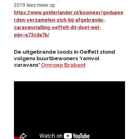
2019 lees meer op
https://www.gelderlander.nl/boxmeer/gedupee
rden-verzamelen-zich-bij-afgebrande-
caravanstalling-oeffelt-dit-doet-wel-
pijn~a73cda7b/
De uitgebrande loods in Oeffelt stond
volgens buurtbewoners 'ramvol
caravans'
Omroep Brabant