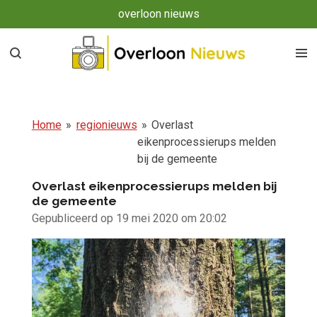
overloon nieuws
Ga
direct
naar
de
hoofdinhoud
Home
»
regionieuws
»
Overlast
eikenprocessierups melden
bij de gemeente
Overlast eikenprocessierups melden bij
de gemeente
Gepubliceerd op 19 mei 2020 om 20:02