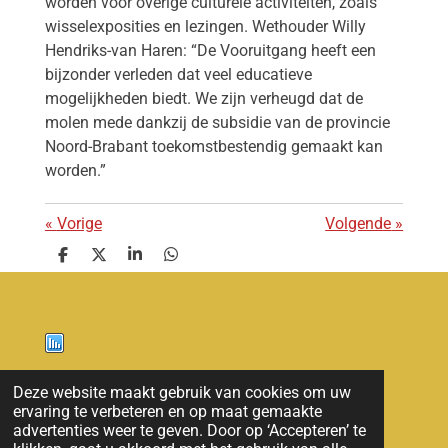
worden voor overige culturele activiteiten, zoals
wisselexposities en lezingen. Wethouder Willy
Hendriks-van Haren: “De Vooruitgang heeft een
bijzonder verleden dat veel educatieve
mogelijkheden biedt. We zijn verheugd dat de
molen mede dankzij de subsidie van de provincie
Noord-Brabant toekomstbestendig gemaakt kan
worden.”
«
Vorige
Volgende
»
D
D
S
D
e
e
h
e
l
e
a
l
e
l
r
e
n
e
n
Nieuws
Deze website maakt gebruik van cookies om uw
ervaring te verbeteren en op maat gemaakte
© 2011 - 2026 overloon nieuws
advertenties weer te geven. Door op ‘Accepteren’ te