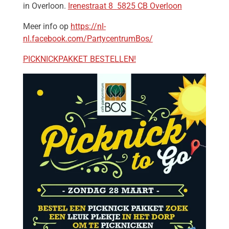
in
Overloon.
Irenestraat 8
5825 CB Overloon
Meer info op
https://nl-
nl.facebook.com/PartycentrumBos/
PICKNICKPAKKET BESTELLEN!