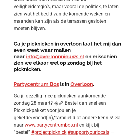
veiligheidsregio’s, maar vooral de politiek, te laten
zien wat het beeld van de komende weken en
maanden kan zijn als de terrassen gesloten
moeten blijven.
Ga je picknicken in overloon laat het mij dan
even weet waar
mailen
naar
info@overloonnieuws.nl
en misschien
zien we elkaar wel op zondag bij het
picknicken.
Partycentrum Bos
is in
Overloon
.
Ga jij gezellig mee picknicken aankomende
zondag 28 maart?
☀️🥖
Bestel dan snel een
Picknickpakket voor jou en je
geliefde/vriend(in)/
familielid of andere kennis! Ga
naar
www.partycentrumbos.nl
en kijk bij
“bestel”
#projectpicknick
#supportyourlocals
—