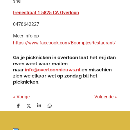
snel!
Irenestraat 1
5825 CA Overloon
0478642227
Meer info op
https://www.facebook.com/BoompjesRestaurant/
Ga je picknicken in overloon laat het mij dan
even weet waar
mailen
naar
info@overloonnieuws.nl
en misschien
zien we elkaar wel op zondag bij het
picknicken.
«
Vorige
Volgende
»
D
D
S
D
e
e
h
e
l
e
a
l
e
l
r
e
n
e
n