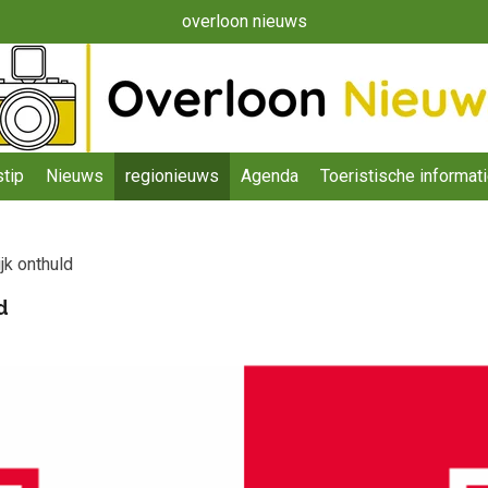
overloon nieuws
tip
Nieuws
regionieuws
Agenda
Toeristische informat
jk onthuld
d