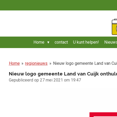
Ga
direct
naar
de
hoofdinhoud
Home
contact
U kunt helpen!
Nieuws
Home
»
regionieuws
»
Nieuw logo gemeente Land van Cui
Nieuw logo gemeente Land van Cuijk onthul
Gepubliceerd op 27 mei 2021 om 19:47