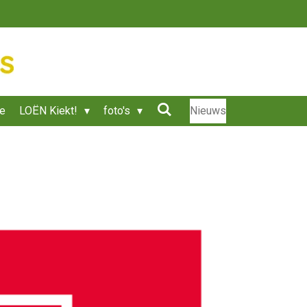
ie
LOËN Kiekt!
foto's
Nieuws