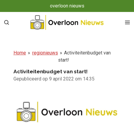
overloon nieuws
Ga
direct
naar
de
hoofdinhoud
Home
»
regionieuws
»
Activiteitenbudget van
start!
Activiteitenbudget van start!
Gepubliceerd op 9 april 2022 om 14:35