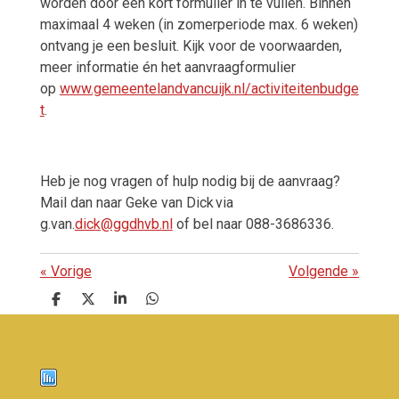
worden door een kort formulier in te vullen. Binnen
maximaal 4 weken (in zomerperiode max. 6 weken)
ontvang je een besluit. Kijk voor de voorwaarden,
meer informatie én het aanvraagformulier
op
www.gemeentelandvancuijk.nl/activiteitenbudge
t
.
Heb je nog vragen of hulp nodig bij de aanvraag?
Mail dan naar Geke van Dick via
g.van.
dick@ggdhvb.nl
of bel naar 088-3686336.
«
Vorige
Volgende
»
D
D
S
D
e
e
h
e
l
e
a
l
e
l
r
e
n
e
n