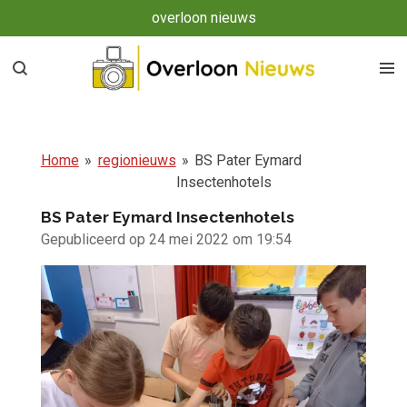
overloon nieuws
Ga
direct
naar
de
hoofdinhoud
Home
»
regionieuws
»
BS Pater Eymard
Insectenhotels
BS Pater Eymard Insectenhotels
Gepubliceerd op 24 mei 2022 om 19:54