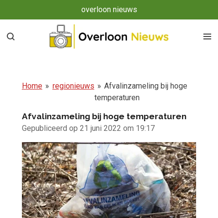
overloon nieuws
Ga
direct
naar
de
hoofdinhoud
Home
»
regionieuws
»
Afvalinzameling bij hoge
temperaturen
Afvalinzameling bij hoge temperaturen
Gepubliceerd op 21 juni 2022 om 19:17