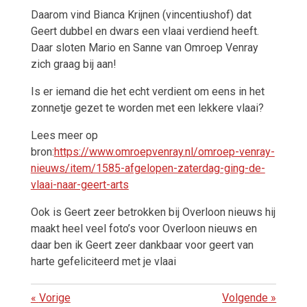
Daarom vind Bianca Krijnen (vincentiushof) dat
Geert dubbel en dwars een vlaai verdiend heeft.
Daar sloten Mario en Sanne van Omroep Venray
zich graag bij aan!
Is er iemand die het echt verdient om eens in het
zonnetje gezet te worden met een lekkere vlaai?
Lees meer op
bron:
https://www.omroepvenray.nl/omroep-venray-
nieuws/item/1585-afgelopen-zaterdag-ging-de-
vlaai-naar-geert-arts
Ook is Geert zeer betrokken bij Overloon nieuws hij
maakt heel veel foto’s voor Overloon nieuws en
daar ben ik Geert zeer dankbaar voor geert van
harte gefeliciteerd met je vlaai
«
Vorige
Volgende
»