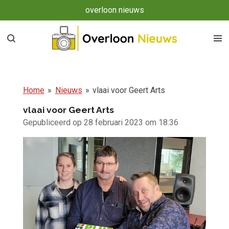
overloon nieuws
Ga
direct
naar
de
hoofdinhoud
Home
»
Nieuws
»
vlaai voor Geert Arts
vlaai voor Geert Arts
Gepubliceerd op 28 februari 2023 om 18:36