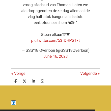
vroeg afscheid van Thomas. Laten we
als dorpsgenoten deze dag allemaal de
vlag half stok hangen als laatste
eerbetoon aan hem 🕊️💫”
Steun elkaar💛🖤
pic.twitter.com/53IDHPS1xt
— SSS'18 Overloon (@SSS18Overloon)
June 16, 2023
«
Vorige
Volgende
»
D
D
S
D
e
e
h
e
l
e
a
l
e
l
r
e
n
e
n