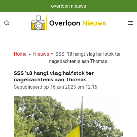
overloon nieuws
Ga
direct
naar
de
hoofdinhoud
Home
»
Nieuws
»
SSS ’18 hangt vlag halfstok ter
nagedachtenis aan Thomas
SSS ’18 hangt vlag halfstok ter
nagedachtenis aan Thomas
Gepubliceerd op 16 juni 2023 om 12:16