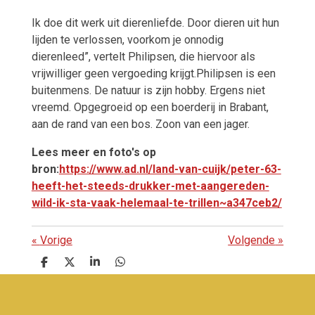
Ik doe dit werk uit dierenliefde. Door dieren uit hun
lijden te verlossen, voorkom je onnodig
dierenleed”, vertelt Philipsen, die hiervoor als
vrijwilliger geen vergoeding krijgt.Philipsen is een
buitenmens. De natuur is zijn hobby. Ergens niet
vreemd. Opgegroeid op een boerderij in Brabant,
aan de rand van een bos. Zoon van een jager.
Lees meer en foto's op
bron:
https://www.ad.nl/land-van-cuijk/peter-63-
heeft-het-steeds-drukker-met-aangereden-
wild-ik-sta-vaak-helemaal-te-trillen~a347ceb2/
«
Vorige
Volgende
»
D
D
S
D
e
e
h
e
l
e
a
l
e
l
r
e
n
e
n