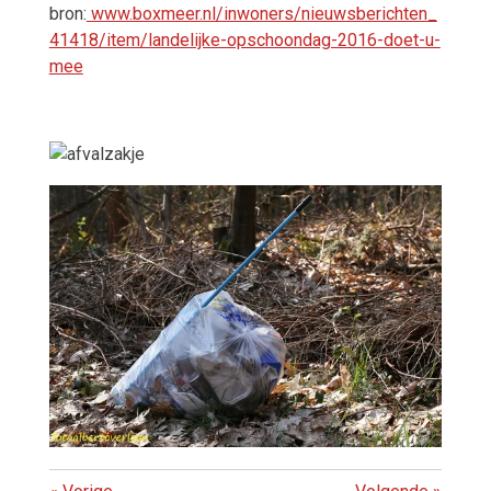
bron:
www.boxmeer.nl/inwoners/nieuwsberichten_
41418/item/landelijke-opschoondag-2016-doet-u-
mee