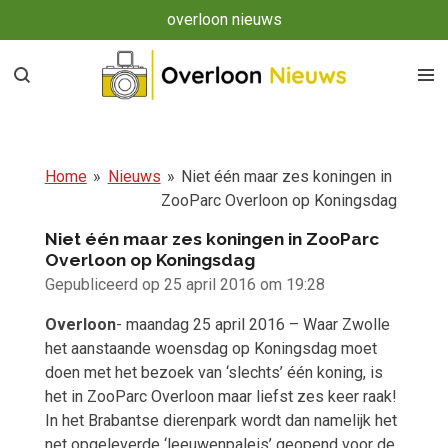
overloon nieuws
Ga
direct
naar
de
hoofdinhoud
Home
»
Nieuws
»
Niet één maar zes koningen in
ZooParc Overloon op Koningsdag
Niet één maar zes koningen in ZooParc
Overloon op Koningsdag
Gepubliceerd op 25 april 2016 om 19:28
Overloon
- maandag 25 april 2016 – Waar Zwolle
het aanstaande woensdag op Koningsdag moet
doen met het bezoek van ‘slechts’ één koning, is
het in ZooParc Overloon maar liefst zes keer raak!
In het Brabantse dierenpark wordt dan namelijk het
net opgeleverde ‘leeuwenpaleis’ geopend voor de