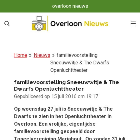
overloon nieuws
Ga
direct
naar
de
hoofdinhoud
Home
»
Nieuws
»
familievoorstelling
Sneeuwwitje & The Dwarfs
Openluchttheater
familievoorstelling Sneeuwwitje & The
Dwarfs Openluchttheater
Gepubliceerd op 15 juli 2016 om 19:17
Op woensdag 27 juli is Sneeuwwitje & The
Dwarfs te zien in het Openluchttheater in
Overloon. Een vrolijke, eigentijdse
familievoorstelling gespeeld door
Toneelvereniging Mariahout. Op zondag 31 juli