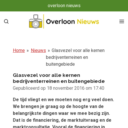
overloon nieuws
Ga
direct
naar
de
hoofdinhoud
Home
»
Nieuws
»
Glasvezel voor alle kernen
bedrijventerreinen en
buitengebiede
Glasvezel voor alle kernen
bedrijventerreinen en buitengebiede
Gepubliceerd op 18 november 2016 om 17:40
De tijd vliegt en we moeten nog erg veel doen.
We brengen je graag op de hoogte van de
belangrijkste dingen waar we mee bezig zijn.
Dat is de financiering, de marktuitvraag en de
marktconsultatie. Vooral de financiering in