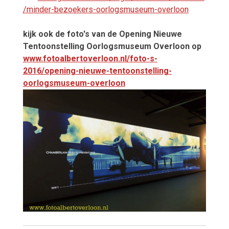
/minder-bezoekers-oorlogsmuseum-overloon
kijk ook de foto's van de Opening Nieuwe
Tentoonstelling Oorlogsmuseum Overloon op
www.fotoalbertoverloon.nl/foto-s-
2016/opening-nieuwe-tentoonstelling-
oorlogsmuseum-overloon