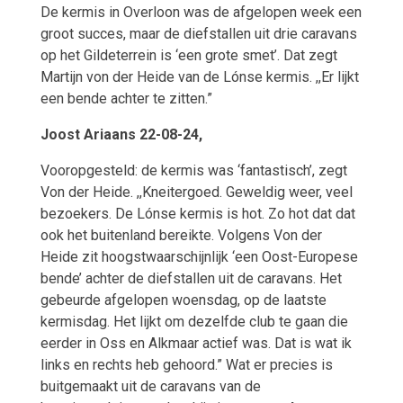
De kermis in Overloon was de afgelopen week een
groot succes, maar de diefstallen uit drie caravans
op het Gildeterrein is ‘een grote smet’. Dat zegt
Martijn von der Heide van de Lónse kermis. ,,Er lijkt
een bende achter te zitten.”
Joost Ariaans
22-08-24,
Vooropgesteld: de kermis was ‘fantastisch’, zegt
Von der Heide. ,,Kneitergoed. Geweldig weer, veel
bezoekers. De Lónse kermis is
hot. Zo
hot
dat dat
ook het buitenland bereikte. Volgens Von der
Heide zit hoogstwaarschijnlijk ‘een Oost-Europese
bende’ achter de diefstallen uit de caravans. Het
gebeurde afgelopen woensdag, op de laatste
kermisdag. Het lijkt om dezelfde club te gaan die
eerder in Oss en Alkmaar actief was. Dat is wat ik
links en rechts heb gehoord.” Wat er precies is
buitgemaakt uit de caravans van de