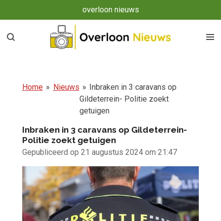
overloon nieuws
Ga
direct
naar
de
hoofdinhoud
Home
»
Nieuws
»
Inbraken in 3 caravans op
Gildeterrein- Politie zoekt
getuigen
Inbraken in 3 caravans op Gildeterrein-
Politie zoekt getuigen
Gepubliceerd op 21 augustus 2024 om 21:47