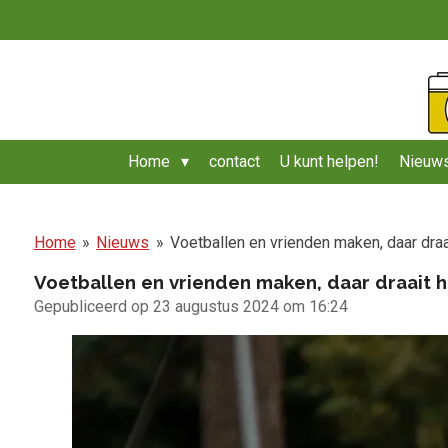
Ga
direct
naar
de
hoofdinhoud
Home
contact
U kunt helpen!
Nieuws
Home
»
Nieuws
»
Voetballen en vrienden maken, daar draa
Voetballen en vrienden maken, daar draait h
Gepubliceerd op 23 augustus 2024 om 16:24