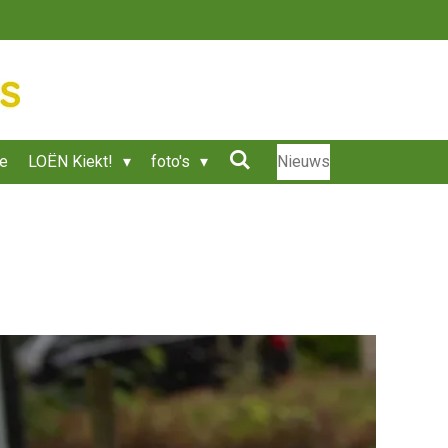
ie
LOËN Kiekt!
foto's
Nieuws