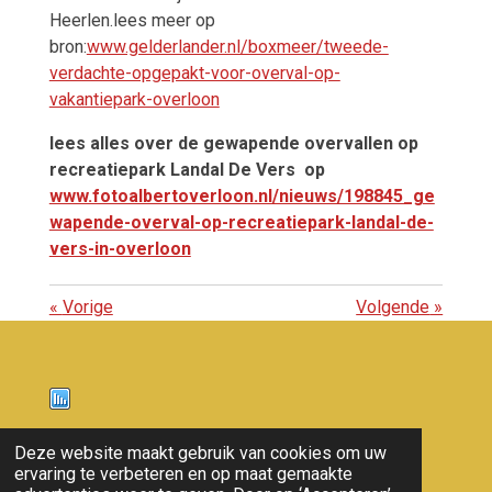
Heerlen.lees meer op
bron:
www.gelderlander.nl/boxmeer/tweede-
verdachte-opgepakt-voor-overval-op-
vakantiepark-overloon
lees alles over de gewapende overvallen op
recreatiepark Landal De Vers op
www.fotoalbertoverloon.nl/nieuws/198845_ge
wapende-overval-op-recreatiepark-landal-de-
vers-in-overloon
«
Vorige
Volgende
»
Nieuws
Deze website maakt gebruik van cookies om uw
ervaring te verbeteren en op maat gemaakte
© 2011 - 2026 overloon nieuws