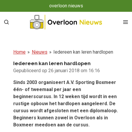
overloon nieuws
Ga
direct
naar
de
hoofdinhoud
Home
»
Nieuws
»
Iedereen kan leren hardlopen
Iedereen kan leren hardlopen
Gepubliceerd op 26 januari 2018 om 16:16
Sinds 2003 organiseert A.V. Sporting Boxmeer
één- of tweemaal per jaar een
beginnerscursus. In 12 weken tijd wordt in een
rustige opbouw het hardlopen aangeleerd. De
cursus wordt afgesloten met een diplomaloop.
Beginners kunnen zowel in Overloon als in
Boxmeer meedoen aan de cursus.