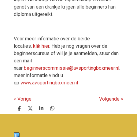
genot van een drankje krijgen alle beginners hun
diploma uitgereikt.
Voor meer informatie over de beide
locaties,
klik hier
. Heb je nog vragen over de
beginnerscursus of wil je je aanmelden, stuur dan
een mail
naar
beginnerscommissie@avsportingboxmeer.nl
.
meer informatie vindt u
op
www.avsportingboxmeer.nl
«
Vorige
Volgende
»
D
D
S
D
e
e
h
e
l
e
a
l
e
l
r
e
n
e
n