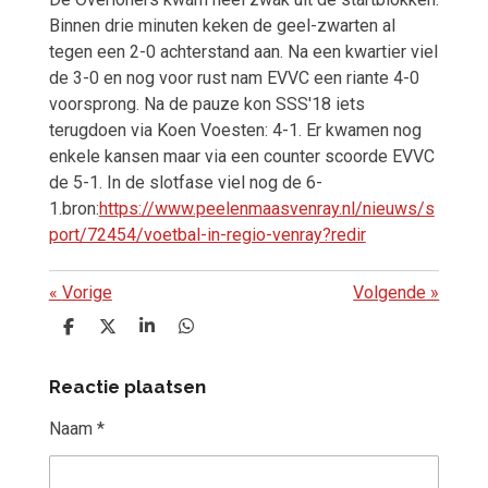
Binnen drie minuten keken de geel-zwarten al
tegen een 2-0 achterstand aan. Na een kwartier viel
de 3-0 en nog voor rust nam EVVC een riante 4-0
voorsprong. Na de pauze kon SSS'18 iets
terugdoen via Koen Voesten: 4-1. Er kwamen nog
enkele kansen maar via een counter scoorde EVVC
de 5-1. In de slotfase viel nog de 6-
1.bron:
https://www.peelenmaasvenray.nl/nieuws/s
port/72454/voetbal-in-regio-venray?redir
«
Vorige
Volgende
»
D
D
S
D
e
e
h
e
l
e
a
l
Reactie plaatsen
e
l
r
e
n
e
n
Naam *