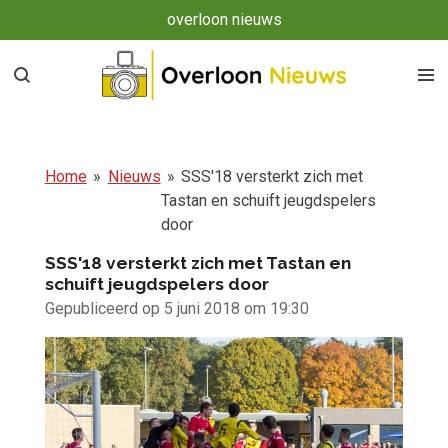
overloon nieuws
Ga
direct
naar
de
hoofdinhoud
Home
»
Nieuws
»
SSS'18 versterkt zich met
Tastan en schuift jeugdspelers
door
SSS'18 versterkt zich met Tastan en
schuift jeugdspelers door
Gepubliceerd op 5 juni 2018 om 19:30