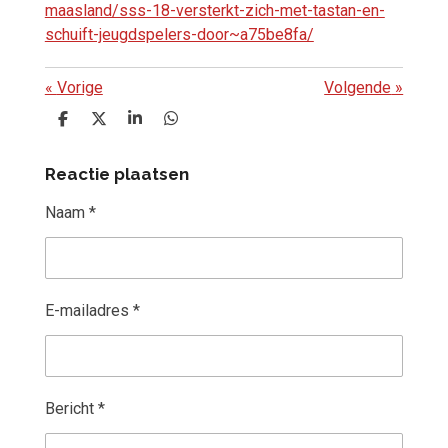
maasland/sss-18-versterkt-zich-met-tastan-en-
schuift-jeugdspelers-door~a75be8fa/
«
Vorige
Volgende
»
D
D
S
D
e
e
h
e
l
e
a
l
Reactie plaatsen
e
l
r
e
n
e
n
Naam *
E-mailadres *
Bericht *