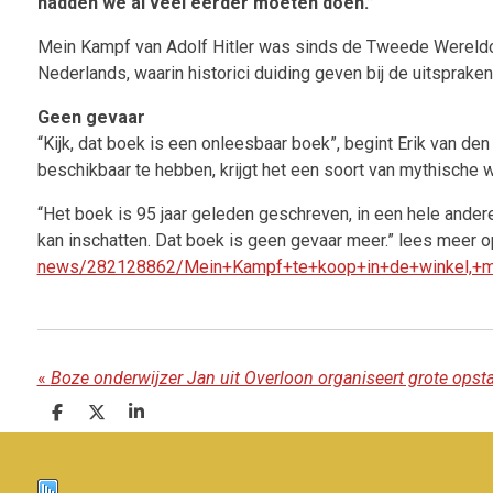
hadden we al veel eerder moeten doen.”
Mein Kampf van Adolf Hitler was sinds de Tweede Wereldoorl
Nederlands, waarin historici duiding geven bij de uitspraken
Geen gevaar
“Kijk, dat boek is een onleesbaar boek”, begint Erik van den 
beschikbaar te hebben, krijgt het een soort van mythische w
“Het boek is 95 jaar geleden geschreven, in een hele ander
kan inschatten. Dat boek is geen gevaar meer.” lees meer o
news/282128862/Mein+Kampf+te+koop+in+de+winkel,+ma
«
Boze onderwijzer Jan uit Overloon organiseert grote opst
D
D
S
e
e
h
l
e
a
e
l
r
n
e