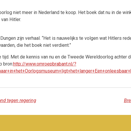
og niet meer in Nederland te koop. Het boek dat nu in de winkel
 van Hitler.
Dungen zijn verhaal. “Het is nauwelijks te volgen wat Hitlers rede
aarden, die het boek niet verdient.”
e tijd. Met de kennis van nu en de Tweede Wereldoorlog achter d
p bron:
http://www.omroepbrabant.nl/?
ar+in+het+Oorlogsmuseum+ligt+het+langer+Een+onleesbaar+
and tegen regering
Bre