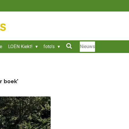
ie
LOËN Kiekt!
foto's
Nieuws
r boek'