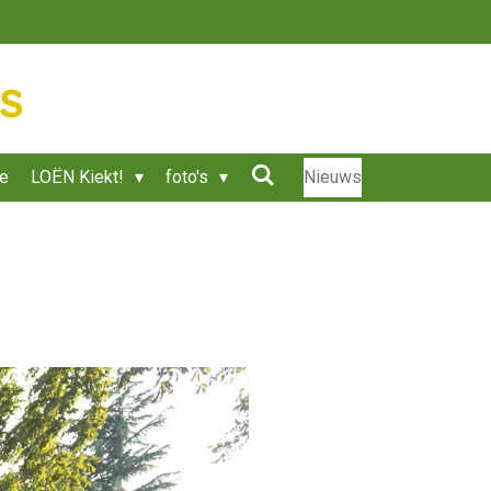
ie
LOËN Kiekt!
foto's
Nieuws