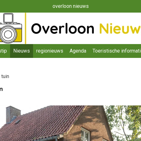
overloon nieuws
tip
Nieuws
regionieuws
Agenda
Toeristische informat
 tuin
n