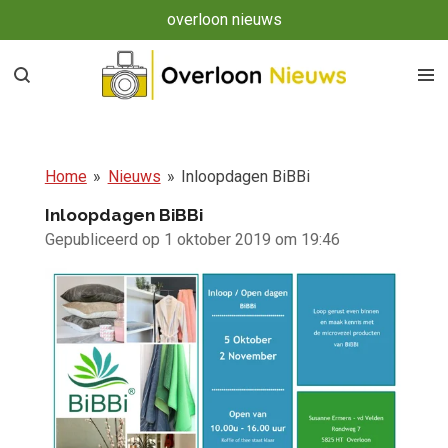
overloon nieuws
Ga
direct
naar
de
hoofdinhoud
Home
»
Nieuws
»
Inloopdagen BiBBi
Inloopdagen BiBBi
Gepubliceerd op 1 oktober 2019 om 19:46