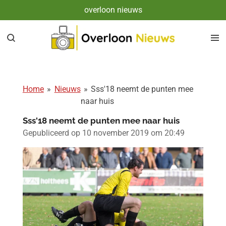
overloon nieuws
Ga
direct
naar
de
hoofdinhoud
Home
»
Nieuws
»
Sss'18 neemt de punten mee
naar huis
Sss'18 neemt de punten mee naar huis
Gepubliceerd op 10 november 2019 om 20:49