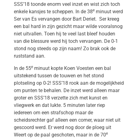
SSS’18 toonde enorm veel inzet en wist zich toch
e
enkele kansjes te scheppen. In de 38
minuut werd
Ser van Es vervangen door Bart Deriet. Ser kreeg
een bal hard in zijn gezicht maar wilde vooralsnog
niet uitvallen. Toen hij te veel last bleef houden
van die blessure werd hij toch vervangen. De 0-1
stond nog steeds op zijn naam! Zo brak ook de
ruststand aan.
e
In de 55
minuut kopte Koen Voesten een bal
uitstekend tussen de touwen en het stond
plotseling op 0-2! SSS’18 rook aan de mogelijkheid
om punten te behalen. De inzet werd alleen maar
groter en SSS’18 verzette zich met kunst en
vliegwerk en dat lukte. 5 minuten later riep
iedereen om een strafschop maar de
scheidsrechter gaf alleen een corner, waar niet uit
gescoord werd. Er werd nog door de ploeg uit
e
Weert op de paal geschoten, maar in de 70