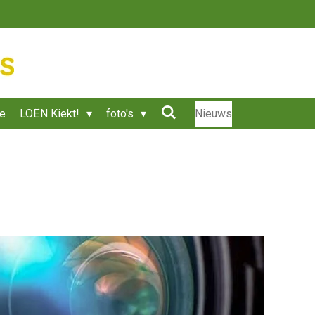
ie
LOËN Kiekt!
foto's
Nieuws