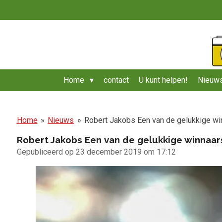
Ga
direct
naar
de
hoofdinhoud
Home
contact
U kunt helpen!
Nieuws
Home
»
Nieuws
»
Robert Jakobs Een van de gelukkige win
Robert Jakobs Een van de gelukkige winnaars
Gepubliceerd op 23 december 2019 om 17:12