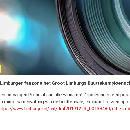
 Limburger fanzone het Groot Limburgs Buuttekampioensch
rten ontvangen.
Proficiat aan alle winnaars! Zij ontvangen een pers
 ruime samenvatting van de buuttefinale, exclusief te zien op d
https://www.limburger.nl/cnt/dmf20191223_00138480/dit-zijn-d